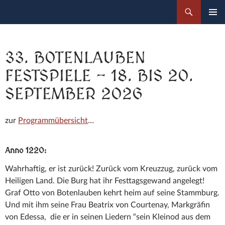
Zum
Suchen
Botenlauben Festspiele
Inhalt
PRIMÄR
springen
MENÜ
33. BOTENLAUBEN
FESTSPIELE – 18. BIS 20.
SEPTEMBER 2026
zur
Programmübersicht
…
Anno 1220:
Wahrhaftig, er ist zurück! Zurück vom Kreuzzug, zurück vom
Heiligen Land. Die Burg hat ihr Festtagsgewand angelegt!
Graf Otto von Botenlauben kehrt heim auf seine Stammburg.
Und mit ihm seine Frau Beatrix von Courtenay, Markgräfin
von Edessa, die er in seinen Liedern “sein Kleinod aus dem