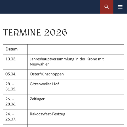
Zum
Suchen
Botenlauben Festspiele
Inhalt
PRIMÄR
springen
MENÜ
TERMINE 2026
Datum
13.03.
Jahreshauptversammlung in der Krone mit
Neuwahlen
05.04.
Osterfrühschoppen
28. –
Gitzenweiler Hof
31.05.
26. –
Zeltlager
28.06.
24. –
Rakoczyfest-Festzug
26.07.